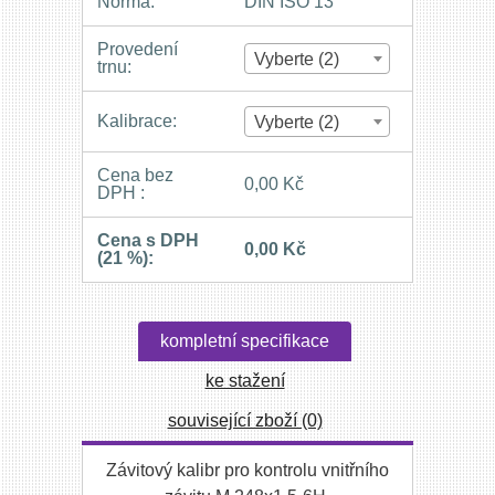
Norma:
DIN ISO 13
Provedení
Vyberte (2)
trnu:
Kalibrace:
Vyberte (2)
Cena bez
0,00 Kč
DPH :
Cena s DPH
0,00 Kč
(21 %):
kompletní specifikace
ke stažení
související zboží (0)
Závitový kalibr pro kontrolu vnitřního