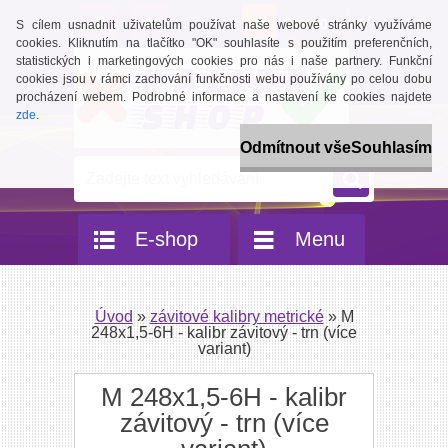
0 ks / 0,00 Kč
S cílem usnadnit uživatelům používat naše webové stránky využíváme
cookies. Kliknutím na tlačítko "OK" souhlasíte s použitím preferenčních,
statistických i marketingových cookies pro nás i naše partnery. Funkční
cookies jsou v rámci zachování funkčnosti webu používány po celou dobu
procházení webem. Podrobné informace a nastavení ke cookies najdete
zde
.
Odmítnout vše
Souhlasím
E-shop
Menu
Úvod
»
závitové kalibry metrické
»
M
248x1,5-6H - kalibr závitový - trn (více
variant)
M 248x1,5-6H - kalibr
závitový - trn (více