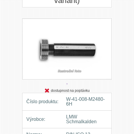
variant)
dostupnost na poptávku
W-41-008-M2480-
Číslo produktu:
6H
LMW
Výrobce:
Schmalkalden