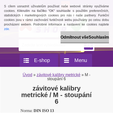
0 ks / 0,00 Kč
S cílem usnadnit uživatelům používat naše webové stránky využíváme
cookies. Kliknutím na tlačítko "OK" souhlasíte s použitím preferenčních,
statistických i marketingových cookies pro nás i naše partnery. Funkční
cookies jsou v rámci zachování funkčnosti webu používány po celou dobu
procházení webem. Podrobné informace a nastavení ke cookies najdete
zde
.
Odmítnout vše
Souhlasím
E-shop
Menu
Úvod
»
závitové kalibry metrické
»
M -
stoupání 6
závitové kalibry
metrické / M - stoupání
6
Norma:
DIN ISO 13