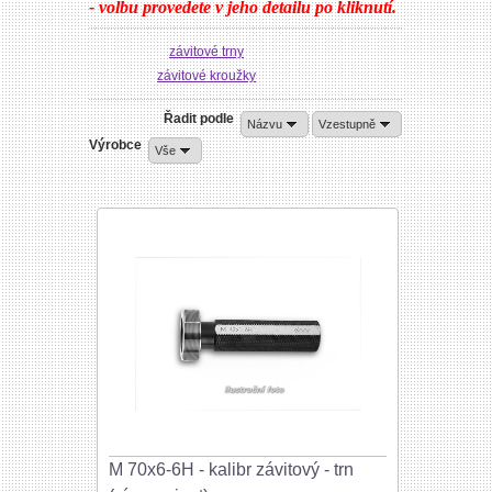
- volbu provedete v jeho detailu po kliknutí.
závitové trny
závitové kroužky
Řadit podle
Názvu
Vzestupně
Výrobce
Vše
M 70x6-6H - kalibr závitový - trn