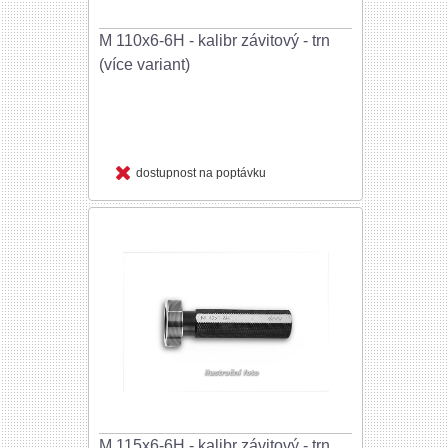
M 110x6-6H - kalibr závitový - trn
(více variant)
dostupnost na poptávku
M 115x6-6H - kalibr závitový - trn