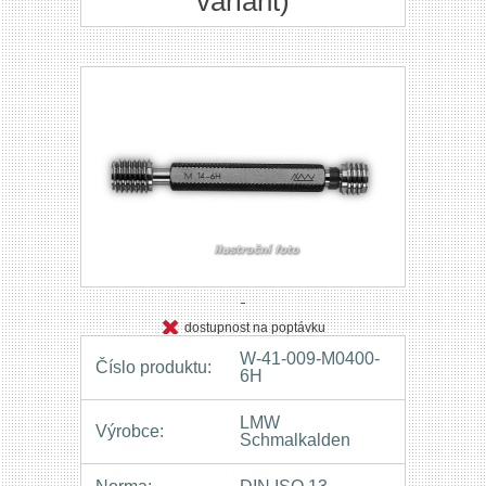
variant)
dostupnost na poptávku
W-41-009-M0400-
Číslo produktu:
6H
LMW
Výrobce:
Schmalkalden