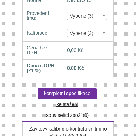
Norma:
DIN ISO 13
Provedení
Vyberte (3)
trnu:
Kalibrace:
Vyberte (2)
Cena bez
0,00 Kč
DPH :
Cena s DPH
0,00 Kč
(21 %):
kompletní specifikace
ke stažení
související zboží (0)
Závitový kalibr pro kontrolu vnitřního