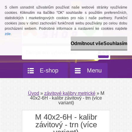
0 ks / 0,00 Kč
S cílem usnadnit uživatelům používat naše webové stránky využíváme
cookies. Kliknutím na tlačítko "OK" souhlasíte s použitím preferenčních,
statistických i marketingových cookies pro nás i naše partnery. Funkční
cookies jsou v rámci zachování funkčnosti webu používány po celou dobu
procházení webem. Podrobné informace a nastavení ke cookies najdete
zde
.
Odmítnout vše
Souhlasím
E-shop
Menu
Úvod
»
závitové kalibry metrické
»
M
40x2-6H - kalibr závitový - trn (více
variant)
M 40x2-6H - kalibr
závitový - trn (více